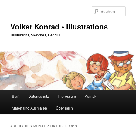
Zum
Zum
primären
sekundären
Such
Inhalt
Inhalt
springen
springen
Volker Konrad • Illustrations
Illustrations, Sketches, Pencils
Hauptmenü
Start
Datenschutz
Impressum
Kontakt
Malen und Ausmalen
Über mich
ARCHIV DES MONATS:
OKTOBER 2019