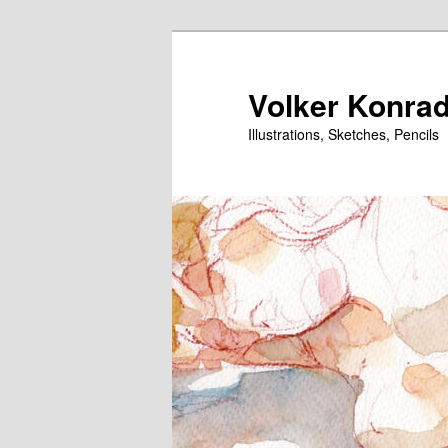
Zum
primären
Inhalt
Volker Konrad 
springen
Illustrations, Sketches, Pencils