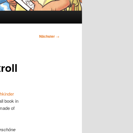
Nächster
→
roll
hkinder
ll book in
 made of
erschöne