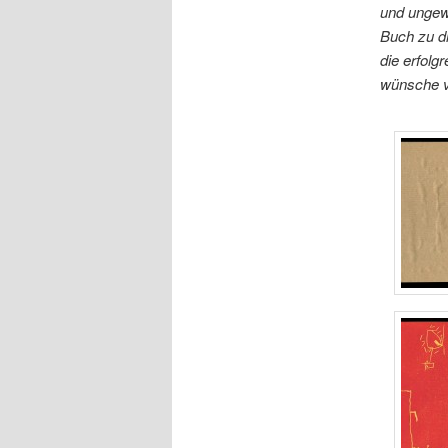
und ungewö
Buch zu dr
die erfolg
wünsche vi