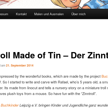
essum
Kontakt
Malen und Ausmalen
Über mich
oll Made of Tin – Der Zinnt
ht am
21. September 2014
mpressed by the wonderful books, which are made by the project
Buc
V. So I started to write and carve with Rafael, who’s 5 years old, a sma
. Its made from linocut and tells a nursery-story on a miniature troll
aves plush toys from a mouse. So have fun with the “Zinntroll”.
t
Buchkinder
Leipzig e.V. bringen Kinder und Jugendliche ganz wund