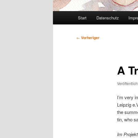
Hauptmenü
Start
Datenschutz
Impr
Beitragsnavigation
←
Vorheriger
A Tr
Veröffentlic
I’m very i
Leipzig e.
the summer
tin, who s
Im Projek