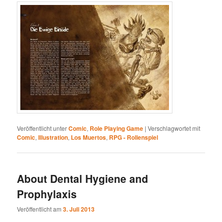
Veröffentlicht unter
Comic
,
Role Playing Game
|
Verschlagwortet mit
Comic
,
Illustration
,
Los Muertos
,
RPG - Rollenspiel
About Dental Hygiene and
Prophylaxis
Veröffentlicht am
3. Juli 2013