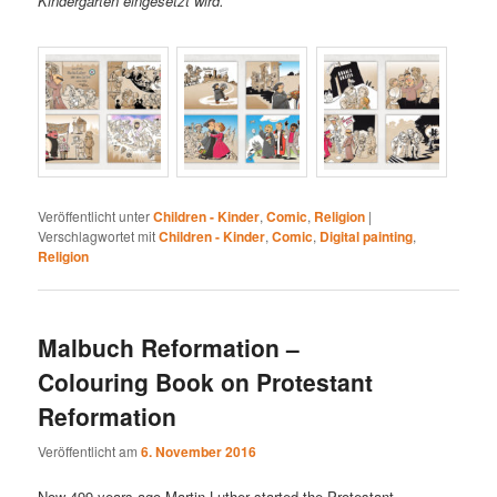
Kindergärten eingesetzt wird.
Veröffentlicht unter
Children - Kinder
,
Comic
,
Religion
|
Verschlagwortet mit
Children - Kinder
,
Comic
,
Digital painting
,
Religion
Malbuch Reformation –
Colouring Book on Protestant
Reformation
Veröffentlicht am
6. November 2016
Now 499 years ago Martin Luther started the Protestant