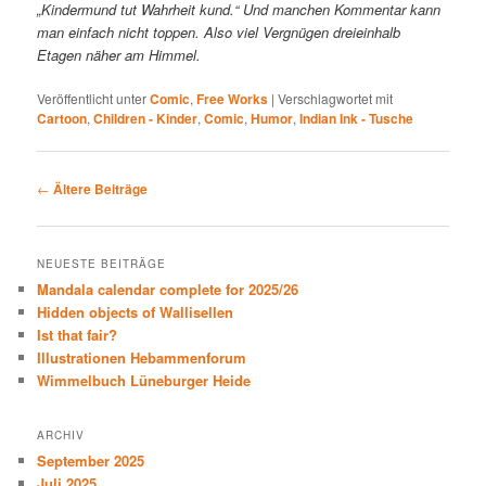
„Kindermund tut Wahrheit kund.“ Und manchen Kommentar kann
man einfach nicht toppen. Also viel Vergnügen dreieinhalb
Etagen näher am Himmel.
Veröffentlicht unter
Comic
,
Free Works
|
Verschlagwortet mit
Cartoon
,
Children - Kinder
,
Comic
,
Humor
,
Indian Ink - Tusche
Beitragsnavigation
←
Ältere Beiträge
NEUESTE BEITRÄGE
Mandala calendar complete for 2025/26
Hidden objects of Wallisellen
Ist that fair?
Illustrationen Hebammenforum
Wimmelbuch Lüneburger Heide
ARCHIV
September 2025
Juli 2025